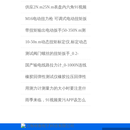
程AC预置式91视频首页厂家
供应2N.m25N.m表盘内六角91视频
首页
M16电动扭力枪 可调式电动扭矩扳
手 工业安装电动力矩扳手价格
带扭矩输出电动扳手|50-350N.m测
试带扭输出的电动91视频首页
10-50n.m动态扭矩标定仪,标定动态
电机扭矩仪现货供应
测试阀门螺丝的扭矩扳手_0.2-
220N.m螺丝91视频首页价格
国产输电线路拉力计_0-1000N连线
式S型数显拉力测试仪价格
橡胶回弹性测试仪橡胶拉压回弹性
测试仪数显橡胶回弹性测试仪
用测力计测量力的大小时要注意什
么
雨季来临，91视频黄污APP该怎么