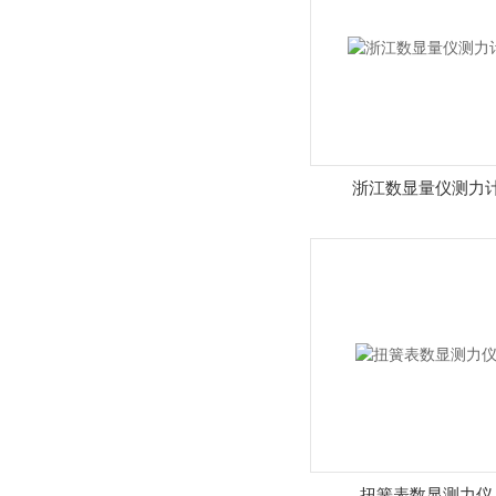
浙江数显量仪测力
扭簧表数显测力仪